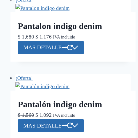
Pantalon indigo denim
El
El
$
1,680
$
1,176
IVA incluido
precio
precio
Este
MAS DETALLE
original
actual
producto
era:
es:
tiene
$ 1,680.
$ 1,176.
múltiples
¡Oferta!
variantes.
Las
opciones
Pantalón indigo denim
se
pueden
El
El
$
1,560
$
1,092
IVA incluido
elegir
precio
precio
Este
MAS DETALLE
en
original
actual
producto
la