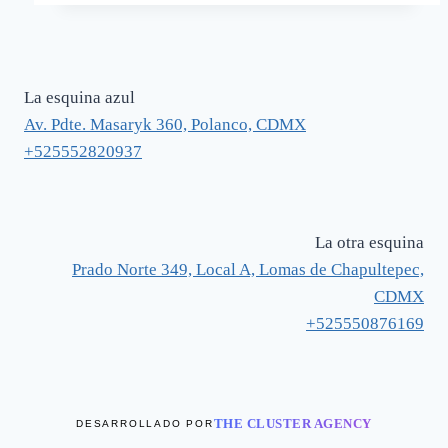
era:
es:
tiene
página
$ 1,560.
$ 1,092.
múltiples
de
variantes.
producto
Las
La esquina azul
opciones
Av. Pdte. Masaryk 360, Polanco, CDMX
se
+525552820937
pueden
elegir
en
La otra esquina
la
Prado Norte 349, Local A, Lomas de Chapultepec,
página
CDMX
de
+525550876169
producto
THE CLUSTER AGENCY
DESARROLLADO POR