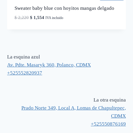
Sweater baby blue con hoyitos mangas delgado
El
El
$
2,220
$
1,554
IVA incluido
precio
precio
original
actual
era:
es:
$ 2,220.
$ 1,554.
La esquina azul
Av. Pdte. Masaryk 360, Polanco, CDMX
+525552820937
La otra esquina
Prado Norte 349, Local A, Lomas de Chapultepec,
CDMX
+525550876169