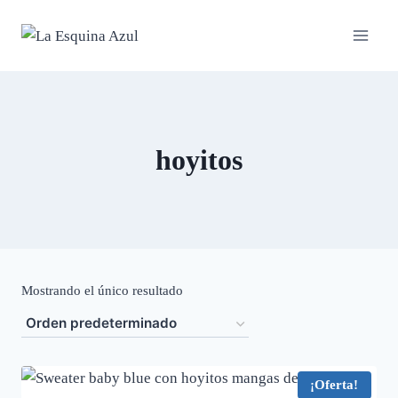
Saltar
al
contenido
hoyitos
Mostrando el único resultado
¡Oferta!