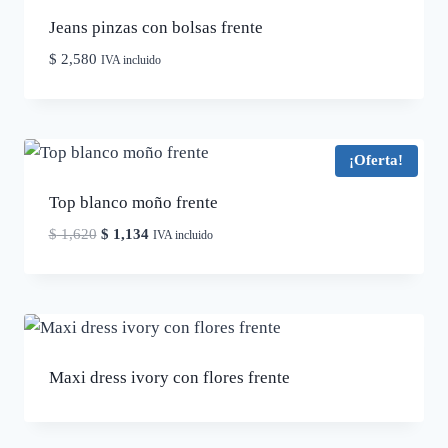
Jeans pinzas con bolsas frente
$
2,580
IVA incluido
¡Oferta!
Top blanco moño frente
El
El
$
1,620
$
1,134
IVA incluido
precio
precio
original
actual
era:
es:
$ 1,620.
$ 1,134.
Maxi dress ivory con flores frente