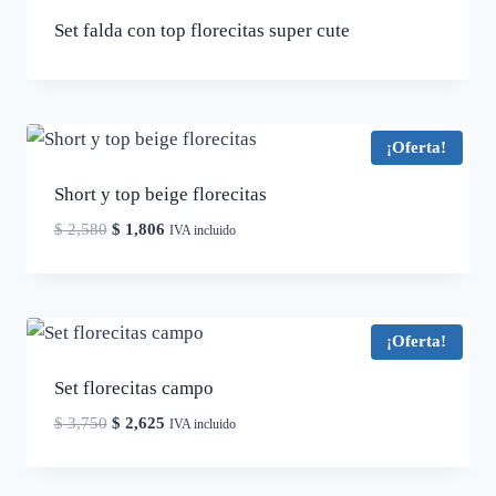
Set falda con top florecitas super cute
¡Oferta!
Short y top beige florecitas
El
El
$
2,580
$
1,806
IVA incluido
precio
precio
original
actual
era:
es:
$ 2,580.
$ 1,806.
¡Oferta!
Set florecitas campo
El
El
$
3,750
$
2,625
IVA incluido
precio
precio
original
actual