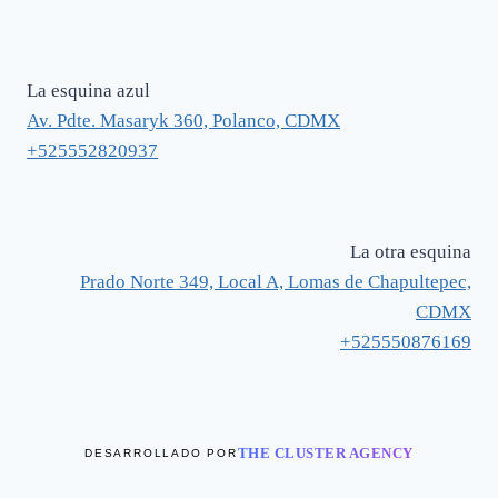
La esquina azul
Av. Pdte. Masaryk 360, Polanco, CDMX
+525552820937
La otra esquina
Prado Norte 349, Local A, Lomas de Chapultepec,
CDMX
+525550876169
THE CLUSTER AGENCY
DESARROLLADO POR