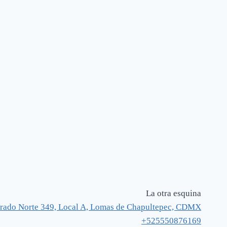
La otra esquina
rado Norte 349, Local A, Lomas de Chapultepec, CDMX
+525550876169