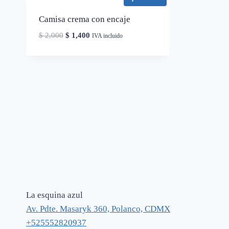
Camisa crema con encaje
El
El
$
2,000
$
1,400
IVA incluido
precio
precio
original
actual
era:
es:
$ 2,000.
$ 1,400.
La esquina azul
Av. Pdte. Masaryk 360, Polanco, CDMX
+525552820937