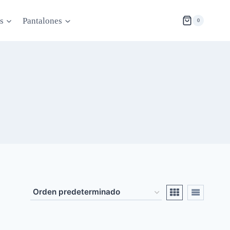
s
Pantalones
0