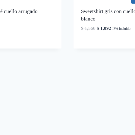
é cuello arrugado
Sweetshirt gris con cuell
blanco
El
El
$
1,560
$
1,092
IVA incluido
precio
precio
original
actual
era:
es:
$ 1,560.
$ 1,092.