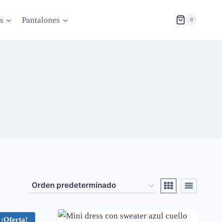
s
Pantalones
0
¡Oferta!