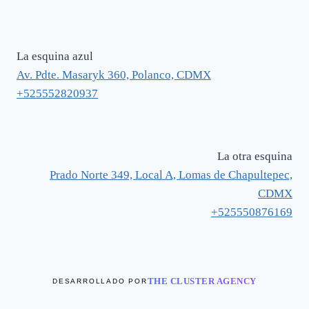
La esquina azul
Av. Pdte. Masaryk 360, Polanco, CDMX
+525552820937
La otra esquina
Prado Norte 349, Local A, Lomas de Chapultepec,
CDMX
+525550876169
THE CLUSTER AGENCY
DESARROLLADO POR