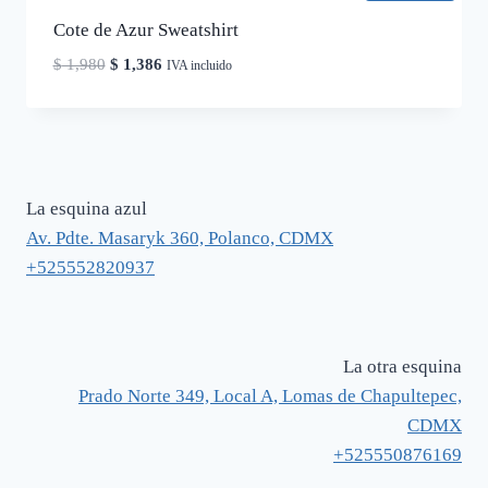
Cote de Azur Sweatshirt
El
El
$
1,980
$
1,386
IVA incluido
precio
precio
original
actual
era:
es:
$ 1,980.
$ 1,386.
La esquina azul
Av. Pdte. Masaryk 360, Polanco, CDMX
+525552820937
La otra esquina
Prado Norte 349, Local A, Lomas de Chapultepec,
CDMX
+525550876169