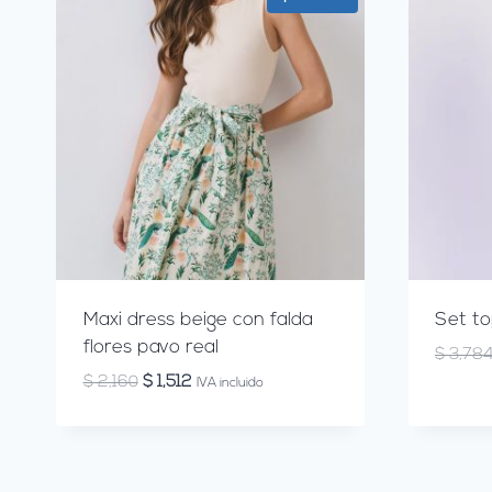
Maxi dress beige con falda
Set to
flores pavo real
$
3,78
El
El
$
2,160
$
1,512
IVA incluido
precio
precio
original
actual
era:
es:
$ 2,160.
$ 1,512.