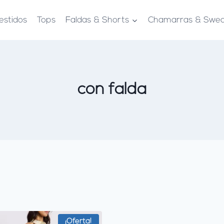
estidos
Tops
Faldas & Shorts
Chamarras & Swea
con falda
¡Oferta!