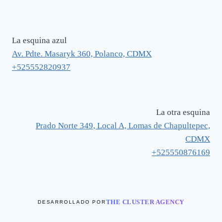
La esquina azul
Av. Pdte. Masaryk 360, Polanco, CDMX
+525552820937
La otra esquina
Prado Norte 349, Local A, Lomas de Chapultepec,
CDMX
+525550876169
THE CLUSTER AGENCY
DESARROLLADO POR