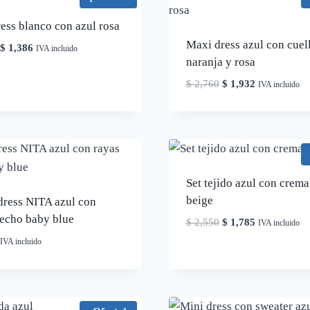
ess blanco con azul rosa
Maxi dress azul con cuel
El
El
$
1,386
IVA incluido
naranja y rosa
precio
precio
original
actual
El
El
$
2,760
$
1,932
IVA incluido
era:
es:
precio
precio
$ 1,980.
$ 1,386.
original
actual
era:
es:
$ 2,760.
$ 1,932.
Set tejido azul con crema
beige
dress NITA azul con
pecho baby blue
El
El
$
2,550
$
1,785
IVA incluido
precio
precio
IVA incluido
original
actual
era:
es:
$ 2,550.
$ 1,785.