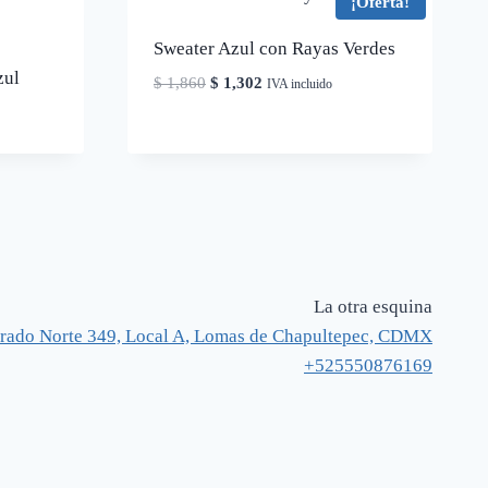
¡Oferta!
Sweater Azul con Rayas Verdes
zul
El
El
$
1,860
$
1,302
IVA incluido
precio
precio
original
actual
era:
es:
$ 1,860.
$ 1,302.
La otra esquina
rado Norte 349, Local A, Lomas de Chapultepec, CDMX
+525550876169