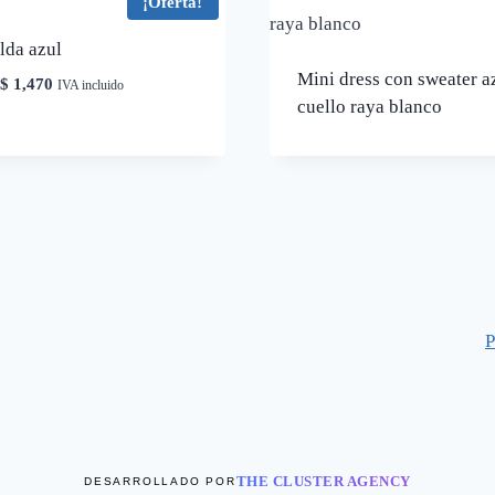
¡Oferta!
lda azul
Mini dress con sweater a
El
El
$
1,470
IVA incluido
cuello raya blanco
precio
precio
original
actual
era:
es:
$ 2,100.
$ 1,470.
P
THE CLUSTER AGENCY
DESARROLLADO POR