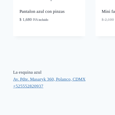
Pantalon azul con pinzas
Mini fa
$
1,680
$
2,100
IVA incluido
La esquina azul
Av. Pdte. Masaryk 360, Polanco, CDMX
+525552820937