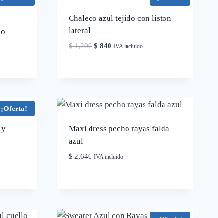
Chaleco azul tejido con liston
lateral
lo
El
El
$
1,200
$
840
IVA incluido
precio
precio
original
actual
era:
es:
$ 1,200.
$ 840.
¡Oferta!
 y
Maxi dress pecho rayas falda
azul
$
2,640
IVA incluido