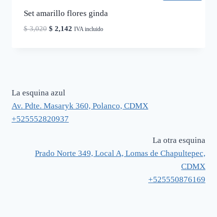
Set amarillo flores ginda
El
El
$
3,020
$
2,142
IVA incluido
precio
precio
original
actual
era:
es:
$ 3,020.
$ 2,142.
La esquina azul
Av. Pdte. Masaryk 360, Polanco, CDMX
+525552820937
La otra esquina
Prado Norte 349, Local A, Lomas de Chapultepec,
CDMX
+525550876169