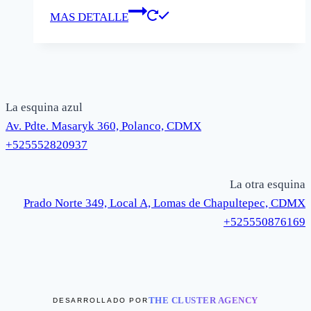
MAS DETALLE
La esquina azul
Av. Pdte. Masaryk 360, Polanco, CDMX
+525552820937
La otra esquina
Prado Norte 349, Local A, Lomas de Chapultepec, CDMX
+525550876169
THE CLUSTER AGENCY
DESARROLLADO POR