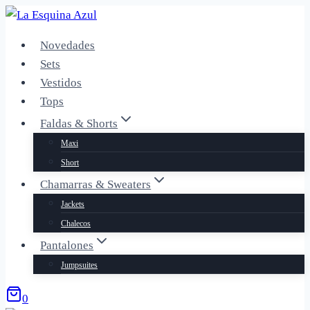
Saltar
al
Novedades
contenido
Sets
Vestidos
Tops
Faldas & Shorts
Maxi
Short
Chamarras & Sweaters
Jackets
Chalecos
Pantalones
Jumpsuites
0