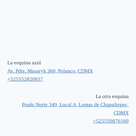
La esquina azul
Av. Pdte. Masaryk 360, Polanco, CDMX
+525552820937
La otra esquina
Prado Norte 349, Local A, Lomas de Chapultepec,
CDMX
+525550876169