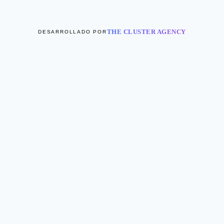
THE CLUSTER AGENCY
DESARROLLADO POR
Novedades
Sets
Vestidos
Tops
Alternar
Faldas & Shorts
menú
Maxi
hijo
Short
Alternar
Chamarras & Sweaters
menú
Jackets
hijo
Chalecos