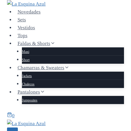
Saltar
al
Novedades
contenido
Sets
Vestidos
Tops
Faldas & Shorts
Maxi
Short
Chamarras & Sweaters
Jackets
Chalecos
Pantalones
Jumpsuites
0