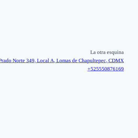
La otra esquina
Prado Norte 349, Local A, Lomas de Chapultepec, CDMX
+525550876169