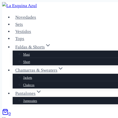
Saltar
al
Novedades
contenido
Sets
Vestidos
Tops
Faldas & Shorts
Maxi
Short
Chamarras & Sweaters
Jackets
Chalecos
Pantalones
Jumpsuites
0