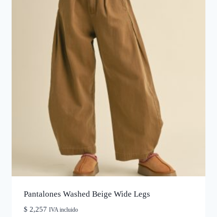
Pantalones Washed Beige Wide Legs
$
2,257
IVA incluido