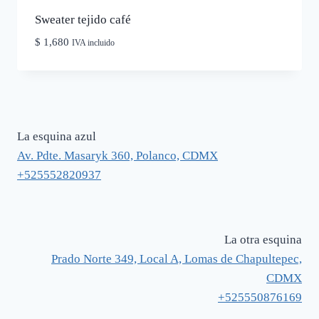
Sweater tejido café
$
1,680
IVA incluido
La esquina azul
Av. Pdte. Masaryk 360, Polanco, CDMX
+525552820937
La otra esquina
Prado Norte 349, Local A, Lomas de Chapultepec,
CDMX
+525550876169