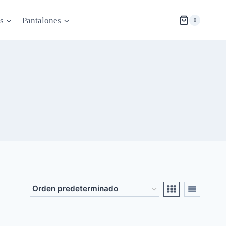
s
Pantalones
0