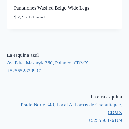
Pantalones Washed Beige Wide Legs
$
2,257
IVA incluido
La esquina azul
Av. Pdte. Masaryk 360, Polanco, CDMX
+525552820937
La otra esquina
Prado Norte 349, Local A, Lomas de Chapultepec,
CDMX
+525550876169