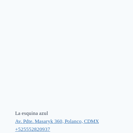
La esquina azul
Av. Pdte. Masaryk 360, Polanco, CDMX
+525552820937