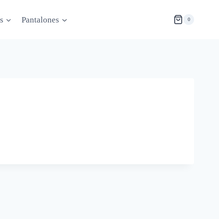
s
Pantalones
0