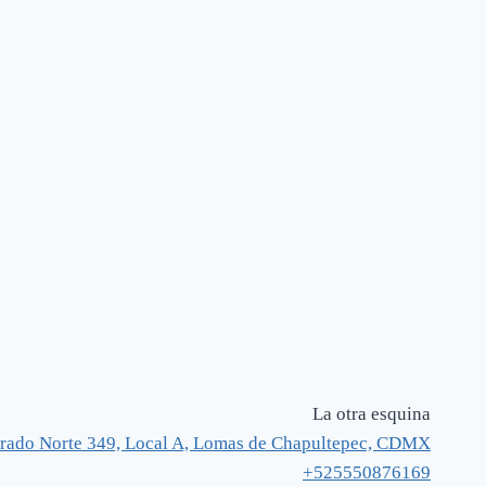
La otra esquina
rado Norte 349, Local A, Lomas de Chapultepec, CDMX
+525550876169