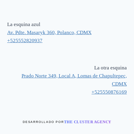
La esquina azul
Av. Pdte. Masaryk 360, Polanco, CDMX
+525552820937
La otra esquina
Prado Norte 349, Local A, Lomas de Chapultepec,
CDMX
+525550876169
THE CLUSTER AGENCY
DESARROLLADO POR