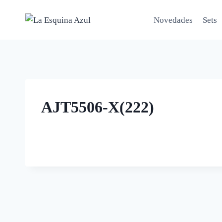
Saltar
al
Novedades
Sets
contenido
AJT5506-X(222)