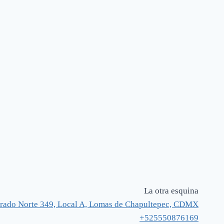
La otra esquina
rado Norte 349, Local A, Lomas de Chapultepec, CDMX
+525550876169