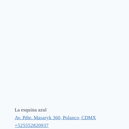
La esquina azul
Av. Pdte. Masaryk 360, Polanco, CDMX
+525552820937