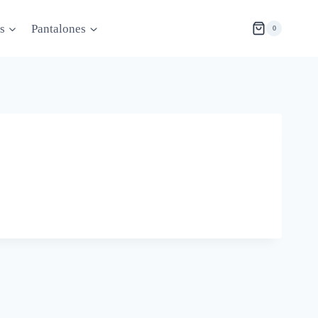
s
Pantalones
0