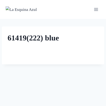
Saltar
al
contenido
61419(222) blue