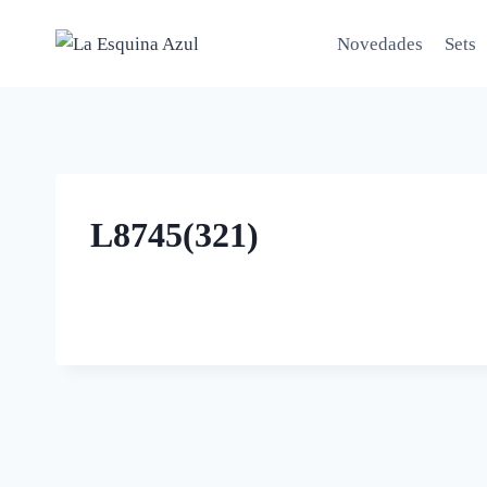
Saltar
al
Novedades
Sets
contenido
L8745(321)