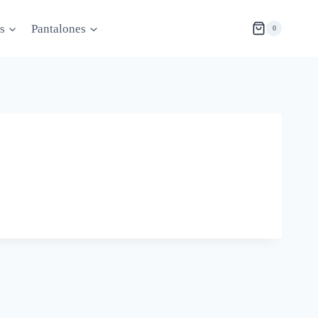
s
Pantalones
0