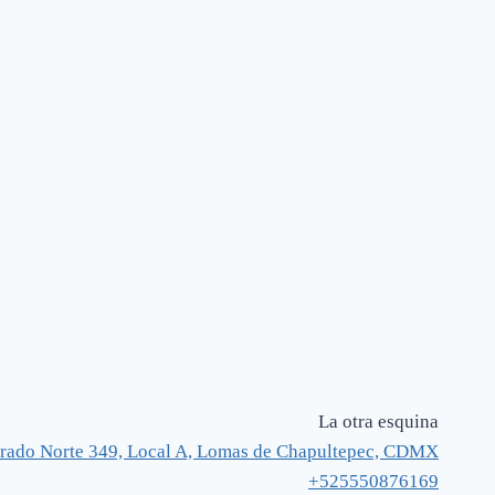
La otra esquina
rado Norte 349, Local A, Lomas de Chapultepec, CDMX
+525550876169