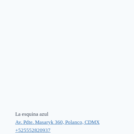
La esquina azul
Av. Pdte. Masaryk 360, Polanco, CDMX
+525552820937