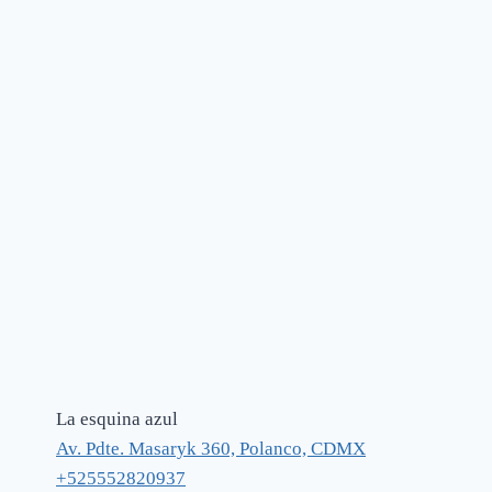
La esquina azul
Av. Pdte. Masaryk 360, Polanco, CDMX
+525552820937