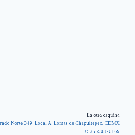
La otra esquina
rado Norte 349, Local A, Lomas de Chapultepec, CDMX
+525550876169