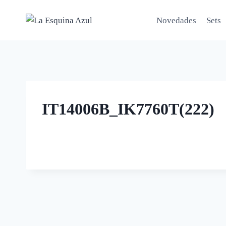
Saltar
al
Novedades
Sets
contenido
IT14006B_IK7760T(222)