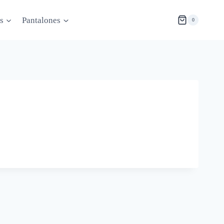
s
Pantalones
0