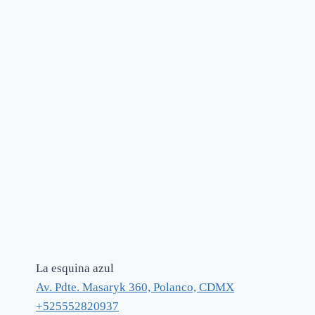
La esquina azul
Av. Pdte. Masaryk 360, Polanco, CDMX
+525552820937