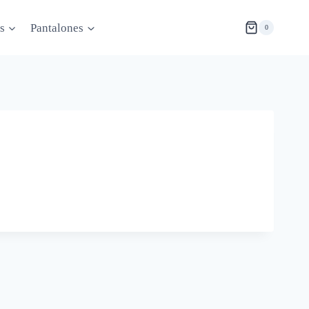
s
Pantalones
0