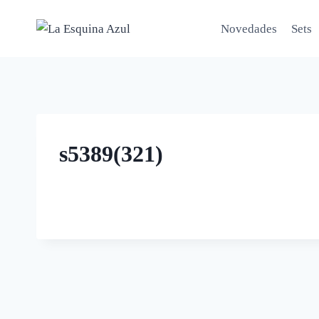
Saltar
al
Novedades
Sets
contenido
s5389(321)