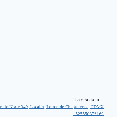
La otra esquina
rado Norte 349, Local A, Lomas de Chapultepec, CDMX
+525550876169