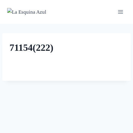
Saltar
al
contenido
71154(222)