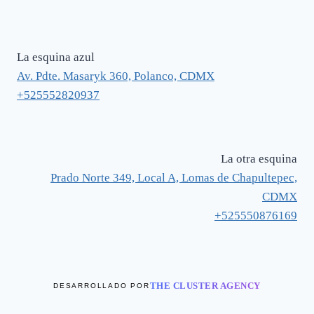
La esquina azul
Av. Pdte. Masaryk 360, Polanco, CDMX
+525552820937
La otra esquina
Prado Norte 349, Local A, Lomas de Chapultepec,
CDMX
+525550876169
THE CLUSTER AGENCY
DESARROLLADO POR