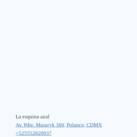
La esquina azul
Av. Pdte. Masaryk 360, Polanco, CDMX
+525552820937