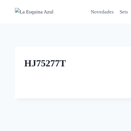
Saltar
al
Novedades
Sets
contenido
HJ75277T