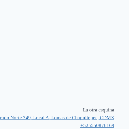
La otra esquina
rado Norte 349, Local A, Lomas de Chapultepec, CDMX
+525550876169