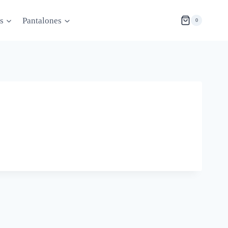
s
Pantalones
0