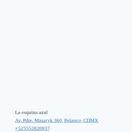
La esquina azul
Av. Pdte. Masaryk 360, Polanco, CDMX
+525552820937