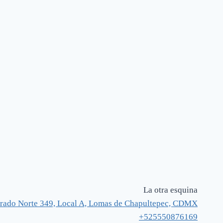
La otra esquina
rado Norte 349, Local A, Lomas de Chapultepec, CDMX
+525550876169