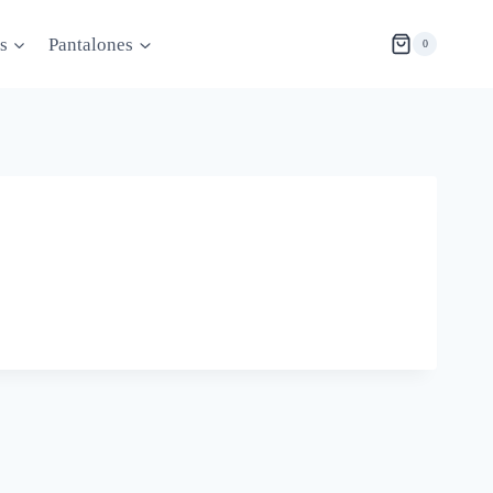
s
Pantalones
0