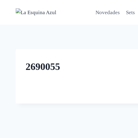
Saltar
al
Novedades
Sets
contenido
2690055