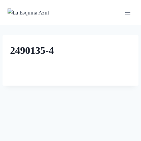
Saltar
al
contenido
2490135-4