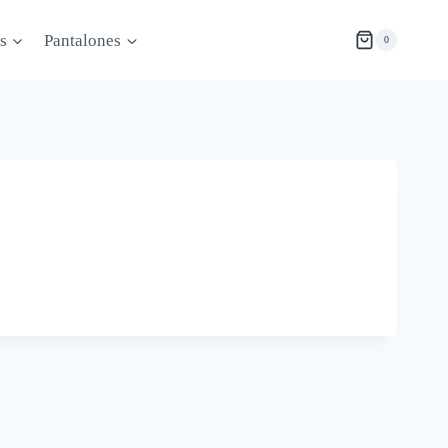
s
Pantalones
0