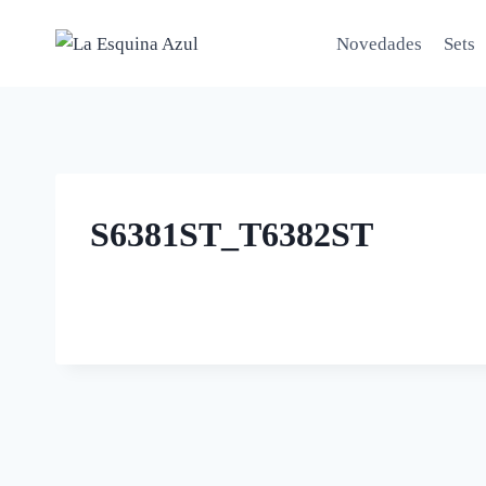
Saltar
al
Novedades
Sets
contenido
S6381ST_T6382ST