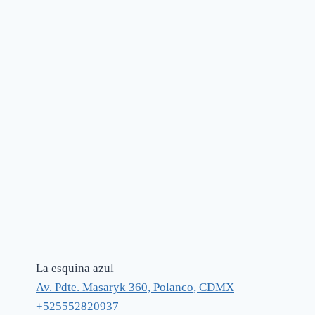
La esquina azul
Av. Pdte. Masaryk 360, Polanco, CDMX
+525552820937