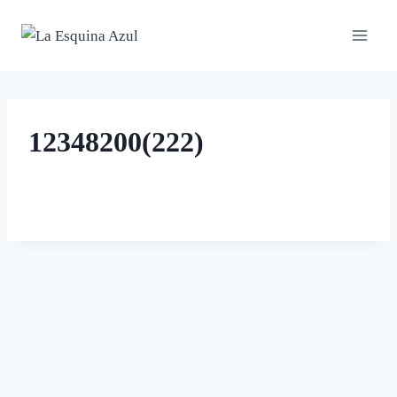
Saltar
al
contenido
12348200(222)