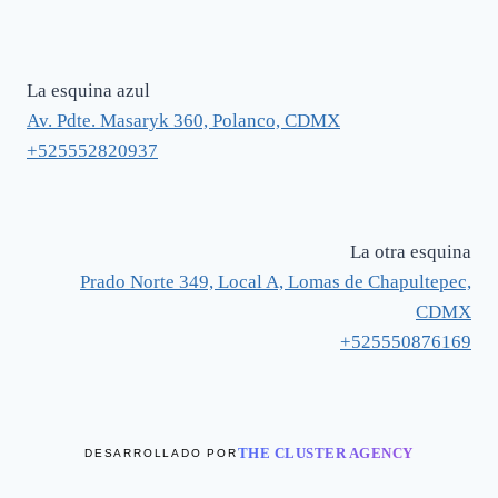
La esquina azul
Av. Pdte. Masaryk 360, Polanco, CDMX
+525552820937
La otra esquina
Prado Norte 349, Local A, Lomas de Chapultepec,
CDMX
+525550876169
THE CLUSTER AGENCY
DESARROLLADO POR