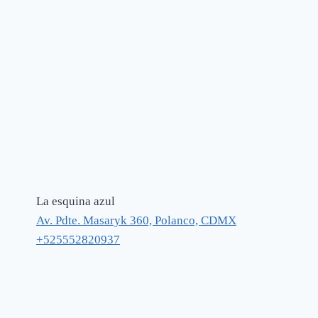
La esquina azul
Av. Pdte. Masaryk 360, Polanco, CDMX
+525552820937