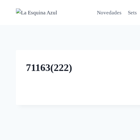
Saltar
al
Novedades
Sets
contenido
71163(222)