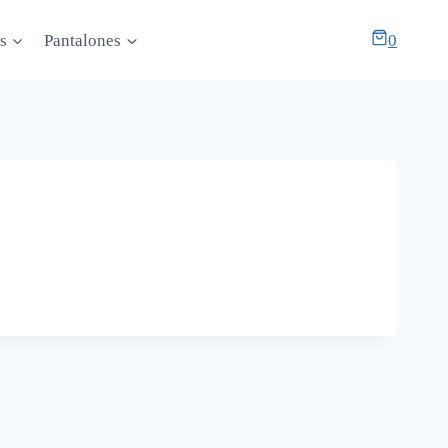
s
Pantalones
0