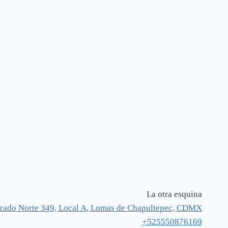
La otra esquina
rado Norte 349, Local A, Lomas de Chapultepec, CDMX
+525550876169