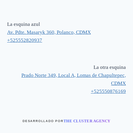
La esquina azul
Av. Pdte. Masaryk 360, Polanco, CDMX
+525552820937
La otra esquina
Prado Norte 349, Local A, Lomas de Chapultepec,
CDMX
+525550876169
THE CLUSTER AGENCY
DESARROLLADO POR