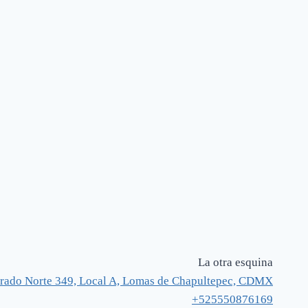
La otra esquina
rado Norte 349, Local A, Lomas de Chapultepec, CDMX
+525550876169