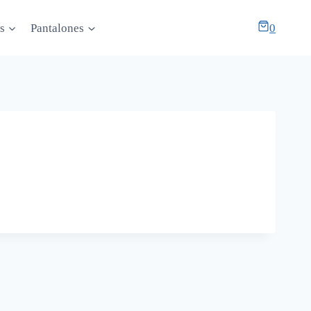
s
Pantalones
0