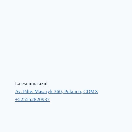
La esquina azul
Av. Pdte. Masaryk 360, Polanco, CDMX
+525552820937