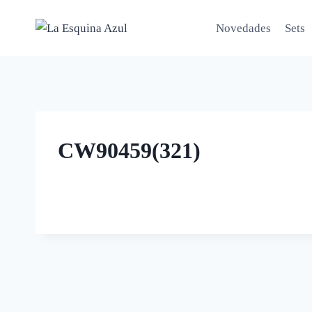
Saltar
al
Novedades
Sets
contenido
CW90459(321)