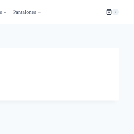
s
Pantalones
0