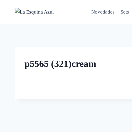
Saltar
al
Novedades
Sets
contenido
p5565 (321)cream