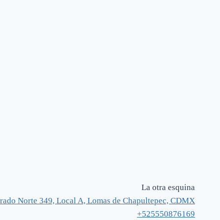
La otra esquina
rado Norte 349, Local A, Lomas de Chapultepec, CDMX
+525550876169