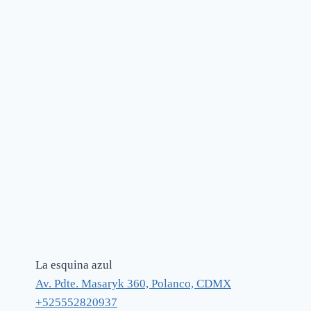
La esquina azul
Av. Pdte. Masaryk 360, Polanco, CDMX
+525552820937