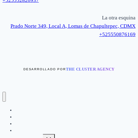
+525552820937
La otra esquina
Prado Norte 349, Local A, Lomas de Chapultepec, CDMX
+525550876169
THE CLUSTER AGENCY
DESARROLLADO POR
Novedades
Sets
Vestidos
Tops
Alternar