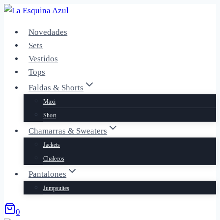
Saltar
al
Novedades
contenido
Sets
Vestidos
Tops
Faldas & Shorts
Maxi
Short
Chamarras & Sweaters
Jackets
Chalecos
Pantalones
Jumpsuites
0