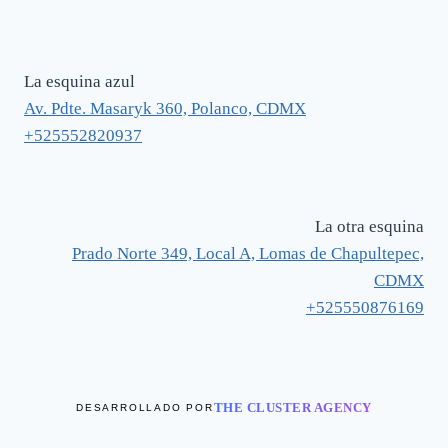
La esquina azul
Av. Pdte. Masaryk 360, Polanco, CDMX
+525552820937
La otra esquina
Prado Norte 349, Local A, Lomas de Chapultepec,
CDMX
+525550876169
THE CLUSTER AGENCY
DESARROLLADO POR