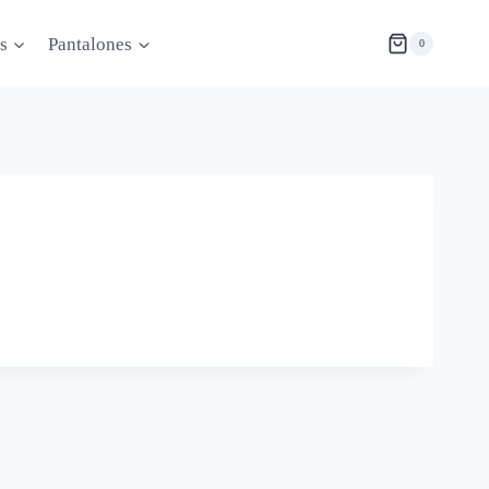
s
Pantalones
0