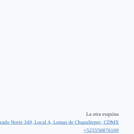
La otra esquina
rado Norte 349, Local A, Lomas de Chapultepec, CDMX
+525550876169