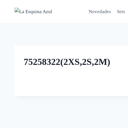
Saltar
al
Novedades
Sets
contenido
75258322(2XS,2S,2M)