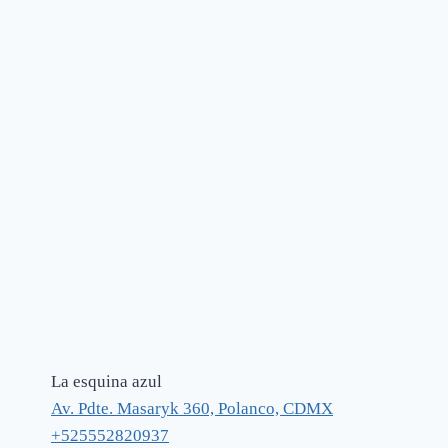
La esquina azul
Av. Pdte. Masaryk 360, Polanco, CDMX
+525552820937