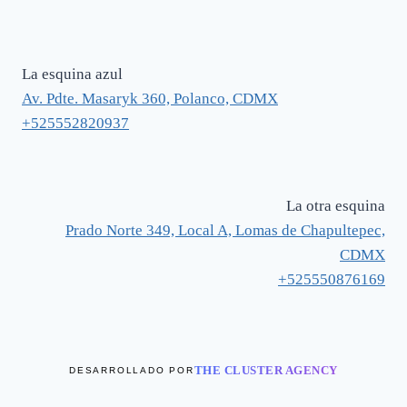
La esquina azul
Av. Pdte. Masaryk 360, Polanco, CDMX
+525552820937
La otra esquina
Prado Norte 349, Local A, Lomas de Chapultepec,
CDMX
+525550876169
THE CLUSTER AGENCY
DESARROLLADO POR