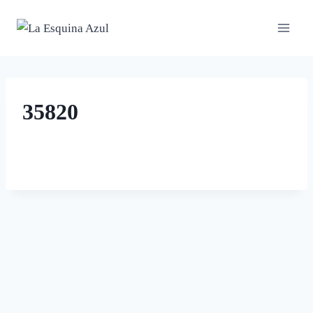
Saltar
al
contenido
35820