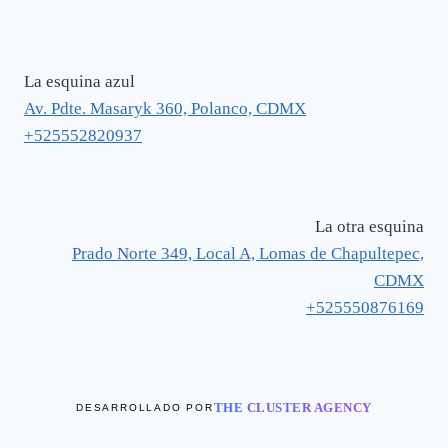
La esquina azul
Av. Pdte. Masaryk 360, Polanco, CDMX
+525552820937
La otra esquina
Prado Norte 349, Local A, Lomas de Chapultepec,
CDMX
+525550876169
THE CLUSTER AGENCY
DESARROLLADO POR