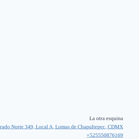
La otra esquina
rado Norte 349, Local A, Lomas de Chapultepec, CDMX
+525550876169