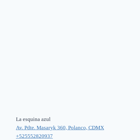
La esquina azul
Av. Pdte. Masaryk 360, Polanco, CDMX
+525552820937