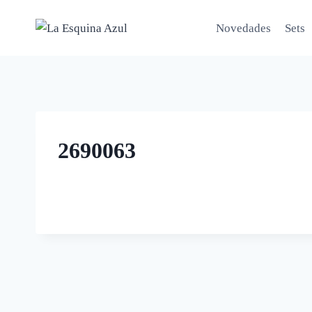
Saltar
al
Novedades
Sets
contenido
2690063