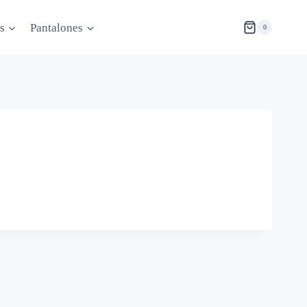
s
Pantalones
0