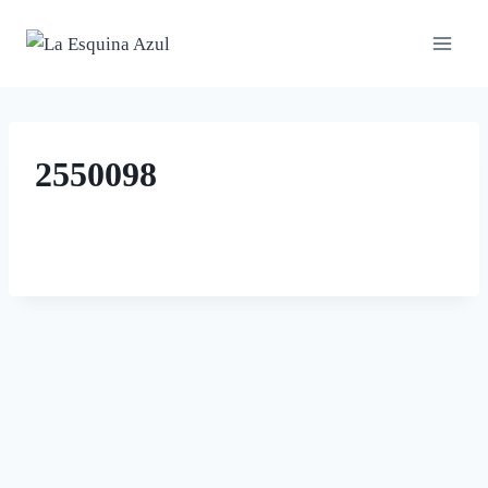
Saltar
al
contenido
2550098