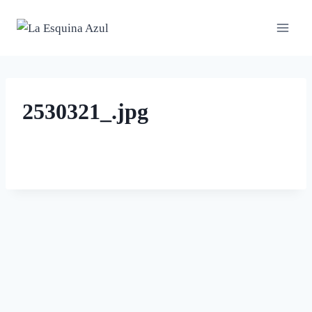
Saltar
al
contenido
2530321_.jpg