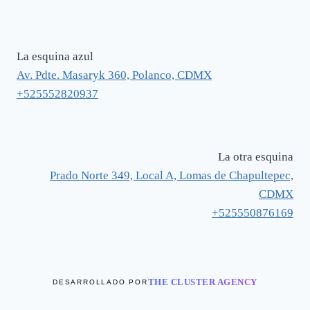
La esquina azul
Av. Pdte. Masaryk 360, Polanco, CDMX
+525552820937
La otra esquina
Prado Norte 349, Local A, Lomas de Chapultepec,
CDMX
+525550876169
THE CLUSTER AGENCY
DESARROLLADO POR