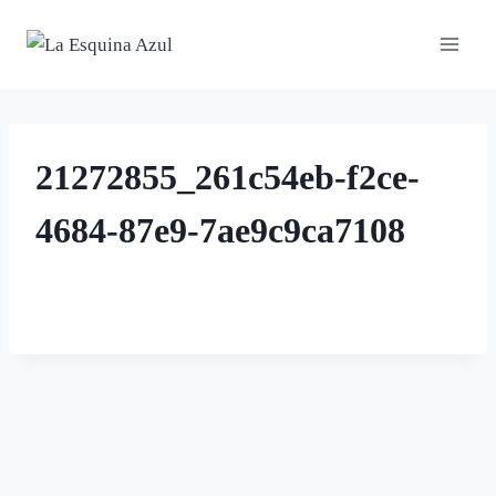
Saltar
al
contenido
21272855_261c54eb-f2ce-
4684-87e9-7ae9c9ca7108