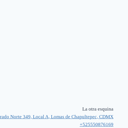
La otra esquina
rado Norte 349, Local A, Lomas de Chapultepec, CDMX
+525550876169