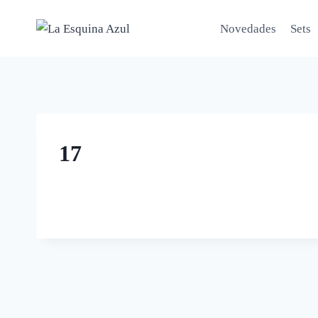
Saltar
al
Novedades
Sets
contenido
17