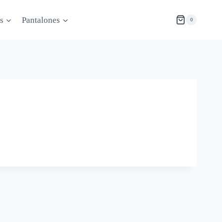
s
Pantalones
0