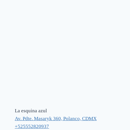
La esquina azul
Av. Pdte. Masaryk 360, Polanco, CDMX
+525552820937