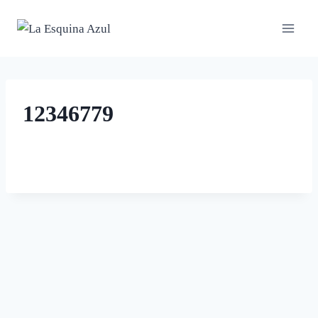
Saltar
al
contenido
12346779